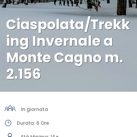
Ciaspolata/Trekk
ing Invernale a
Monte Cagno m.
2.156
In giornata
Durata: 6 Ore
Età Minima: 14+