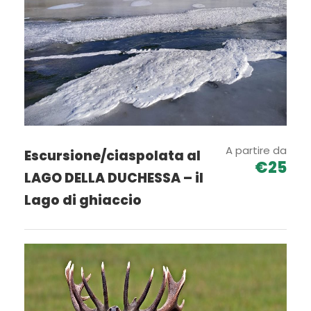
Non incluso:
pranzo al sacco e ristoro
NOTA: L’escursione potrà essere annullata per avverse
condizioni meteo e al non raggiungimento del numero
minimo di partecipanti
In caso di sopraggiunte situazioni di potenziale pericolo
la guida si riserva la facoltà di modificare il percorso in
A partire da
Escursione/ciaspolata al
qualsiasi momento
€25
LAGO DELLA DUCHESSA – il
Di seguito potrai vedere tutte le caratteristiche di
Lago di ghiaccio
questo tour:
Galleria monte ocre
Equipaggiamento necessario per affrontare
l’escursione
Informazioni generali sul trekking
Particolarità di monte cagno