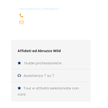
Non esitare a contattarci!
+39 391 30 63 371
info@abruzzowild.com
Affidati ad Abruzzo Wild
Guide professioniste
Assistenza 7 su 7
Tour e attività selezionate con
cura