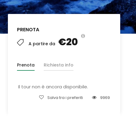
PRENOTA
€20
A partire da
Prenota
Richiesta info
Il tour non è ancora disponibile.
Salva tra i preferiti
9969
Qualche domanda?