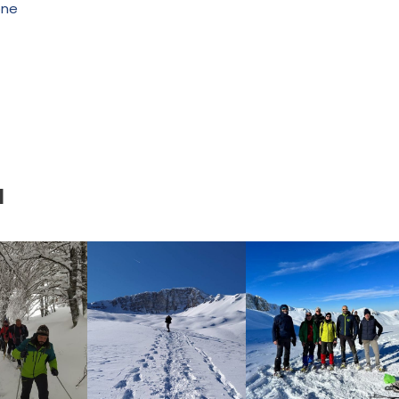
one
I