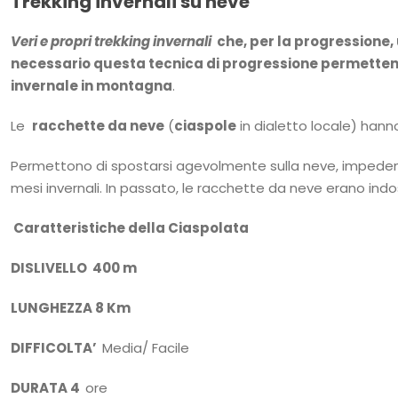
Trekking invernali su neve
Veri e propri trekking invernali
che, per la progressione, 
necessario questa tecnica di progressione permettend
invernale in montagna
.
Le
racchette da neve
(
ciaspole
in dialetto locale) hann
Permettono di spostarsi agevolmente sulla neve, impeden
mesi invernali. In passato, le racchette da neve erano ind
Caratteristiche della Ciaspolata
DISLIVELLO 400 m
LUNGHEZZA 8 Km
DIFFICOLTA’
Media/ Facile
DURATA 4
ore