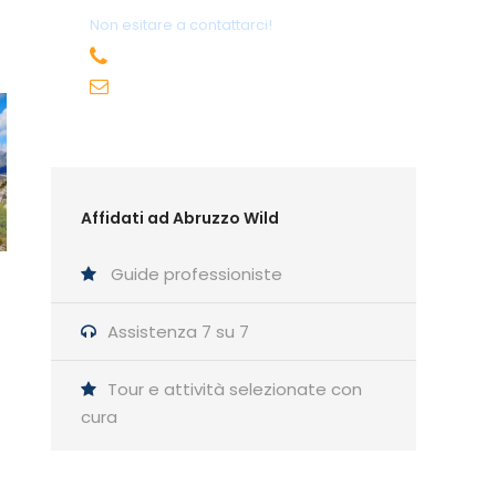
Non esitare a contattarci!
+39 391 30 63 371
info@abruzzowild.com
Affidati ad Abruzzo Wild
Guide professioniste
Assistenza 7 su 7
Tour e attività selezionate con
cura