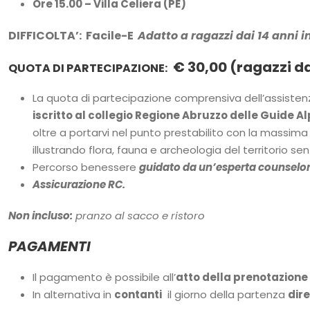
Ore 15.00 – Villa Celiera (PE)
DIFFICOLTA’: Facile-E
Adatto a ragazzi dai 14 anni i
€ 30,00 (ragazzi da
QUOTA DI PARTECIPAZIONE:
La quota di partecipazione comprensiva dell’assisten
iscritto al collegio Regione Abruzzo delle Guide Al
oltre a portarvi nel punto prestabilito con la massima p
illustrando flora, fauna e archeologia del territorio sen
Percorso benessere
guidato da un’esperta counselor 
Assicurazione RC.
Non incluso:
pranzo al sacco e ristoro
PAGAMENTI
Il pagamento è possibile all’
atto della prenotazione
In alternativa in
contanti
il giorno della partenza
dir