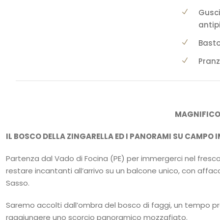
Gusci
antip
Basto
Pranz
MAGNIFICO
IL BOSCO DELLA ZINGARELLA ED I PANORAMI SU CAMPO 
Partenza dal Vado di Focina (PE) per immergerci nel fresco de
restare incantanti all’arrivo su un balcone unico, con aff
Sasso.
Saremo accolti dall’ombra del bosco di faggi, un tempo p
raggiungere uno scorcio panoramico mozzafiato.