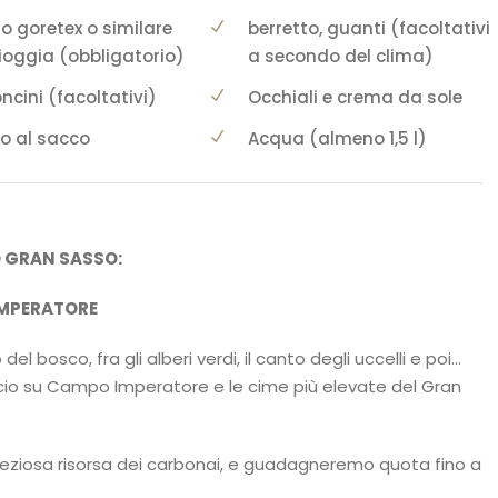
o goretex o similare
berretto, guanti (facoltativi
ioggia (obbligatorio)
a secondo del clima)
ncini (facoltativi)
Occhiali e crema da sole
o al sacco
Acqua (almeno 1,5 l)
 GRAN SASSO:
IMPERATORE
l bosco, fra gli alberi verdi, il canto degli uccelli e poi…
accio su Campo Imperatore e le cime più elevate del Gran
reziosa risorsa dei carbonai, e guadagneremo quota fino a