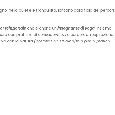
no, nella quiete e tranquillità, lontano dalla folla dei percors
or relazionale
che è anche un’
insegnante di yoga
. Insieme
sere con pratiche di consapevolezza corporea, respirazione,
onia con la Natura
(portate uno stuoino/telo per la pratica,