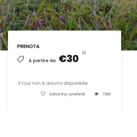
PRENOTA
€30
A partire da
Il tour non è ancora disponibile.
Salva tra i preferiti
7391
Qualche domanda?