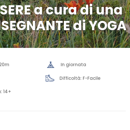
ERE a cura di una
NSEGNANTE di YOGA
 220m
In giornata
Difficoltà: F-Facile
: 14+