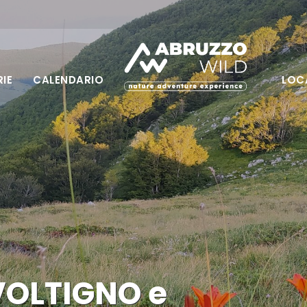
IE
CALENDARIO
LOC
VOLTIGNO e