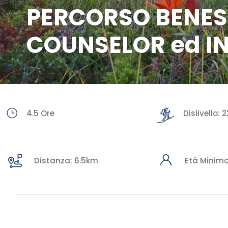
PERCORSO BENESS
COUNSELOR ed I
4.5 Ore
Dislivello:
Distanza: 6.5km
Età Minima