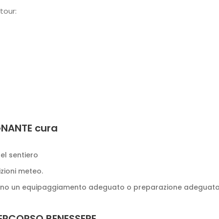
tour:
GNANTE cura
el sentiero
izioni meteo.
 hanno un equipaggiamento adeguato o preparazione adeguata
 PERCORSO BENESSERE