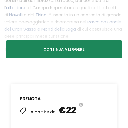
dei simboli dell’Abruzzo.
La rocca, baricentrica tra
l’
altopiano
di Campo Imperatore e quelli sottostanti
di
Navelli
e del
Tirino
, è inserita in un contesto di grande
valore paesaggistico e ricompresa nel
Parco nazionale
del Gran Sasso e Monti della Laga
di cui costituisce una
delle principali mete turistiche.
Trekking ad anello che ci porterà alla scoperta di 2 dei
CONTINUA A LEGGERE
luoghi più suggestivi
dell’intera catena del
Gran
Sasso e d’Abruzzo
.
Partiremo dal borgo di
S. Stefano di Sessanio
e ci
dirigeremo verso il castello di
Rocca Calascio
attraversando spazi sconfinati e terreni coltivati con le
particolarità del posto (lenticchie, fatto, ceci e tanto
PRENOTA
altro).
€22
A partire da
Campo Imperatore ci sorprenderà con i suoi panorami
infiniti ed ariosi e i silenzi della montagna di