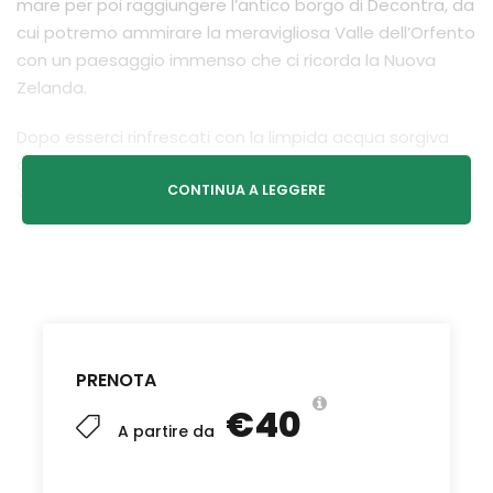
mare per poi raggiungere l’antico borgo di Decontra, da
cui potremo ammirare la meravigliosa Valle dell’Orfento
con un paesaggio immenso che ci ricorda la Nuova
Zelanda.
Dopo esserci rinfrescati con la limpida acqua sorgiva
che sgorga dalle fontane di montagna, ci dirigeremo
verso l’affaccio sul Vallone di Santo Spirito per
CONTINUA A LEGGERE
apprezzare dall’alto il suggestivo Eremo di San
Bartolomeo, interamente scolpito nella roccia e dove
visse l’eremita Pietro da Morrone, futuro Papa Celestino
V.
Con un po’ di fortuna potremmo avvistare i cervi ed i
caprioli che stazionano abitualmente nei lussureggianti
PRENOTA
boschi della valle.
€40
A partire da
La ciclo escursione sarà presidiata da guide
riconosciute dalla Federazione Ciclistica italiana.