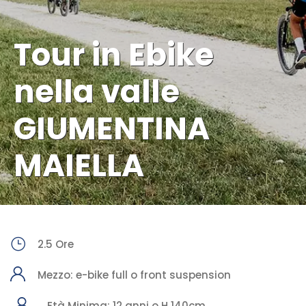
Tour in Ebike
nella valle
GIUMENTINA
MAIELLA
2.5 Ore
Mezzo: e-bike full o front suspension
Età Minima: 12 anni o H 140cm