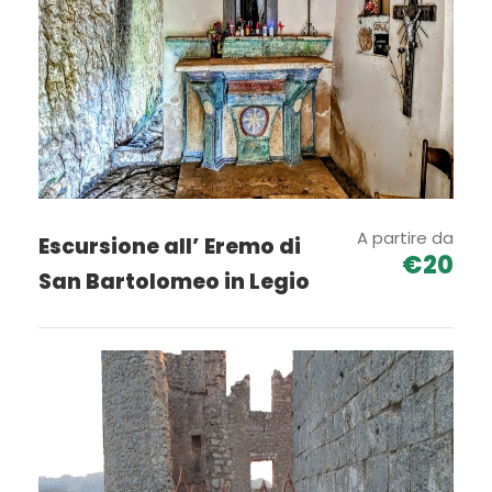
Ore 13.00 Abbateggio (PE)
Gli accompagnatori professionisti maestri di
cicloturismo ti sapranno dare le giuste dritte per
affrontare il tour
Costo
€ 40,00 a partecipante
€ 20,00 con Ebike propria
A partire da
Escursione all’ Eremo di
€20
San Bartolomeo in Legio
Incluso
Noleggio Bike
Guida cicloturistica della FCI
Supporto e assistenza
Casco GRATIS
Non incluso:
pranzo al sacco e ristoro