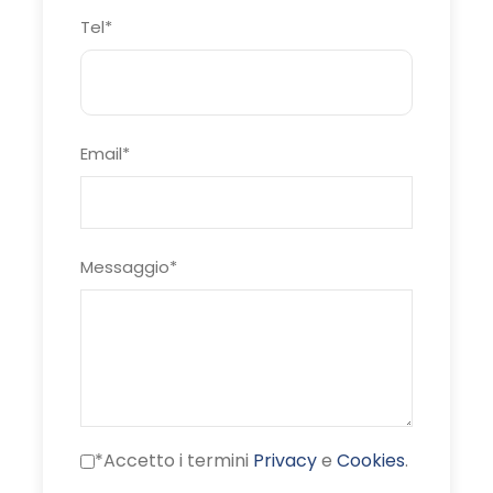
due pernotti in Tenda (Campi gestiti
Tel
*
dall’organizzazione)
Vette toccate dal Trekking
Monte Corvo mt. 2.623
Pizzo Intermesoli mt. 2.635
Email
*
Corno Grande Vetta occidentale mt. 2.912
3 giorni in quota
Dislivello complessivo circa D+ 3.750 mt
Sviluppo lineare circa 47 Km
Messaggio
*
DIFFICOLTA’:
Il trekking dei giganti da considerarsi EE
(Escursionista Esperto), presenta alcune difficoltà
tecniche (passaggi di I e II grado); visto lo sviluppo
chilometrico ed altimetrico che andremo ad
accumulare in tre giorni di cammino, se ne
*Accetto i termini
Privacy
e
Cookies
.
consiglia la partecipazione ad escursionisti di buon