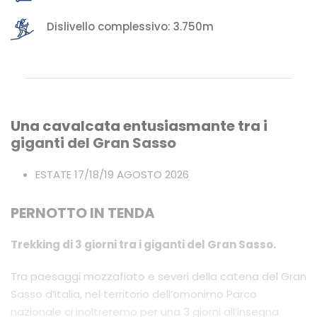
Dislivello complessivo: 3.750m
Una cavalcata entusiasmante tra i
giganti del Gran Sasso
ESTATE 17/18/19 AGOSTO 2026
PERNOTTO IN TENDA
Trekking di 3 giorni tra i giganti del Gran Sasso.
Tra paesaggi mozzafiato e severi della catena del Gran
Sasso d’Italia, nel territorio dell’omonimo Parco
nazionale ci inoltreremo per una 3 giorni all’insegna