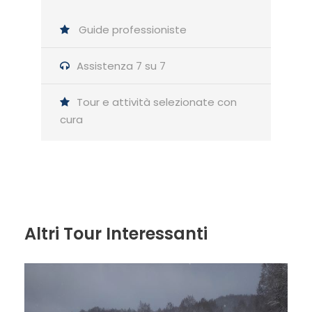
roccette, giungeremo in vetta (mt 2.623) si risale il
pendio ghiaioso fino al canalino (passaggio di I grado)
Guide professioniste
superato il quale in breve tempo si raggiungerà
agevolmente la vetta.
Assistenza 7 su 7
Panorama stupendo con vista a 360° su tutte le vette
Tour e attività selezionate con
del massiccio del Gran Sasso e Laga, Vista stupenda
cura
sulle due valli glaciali del Venacquaro e Chiarino nonché
vista integrale del Lago di Campotosto. Possibilità di
osservare i camosci che frequentano abitualmente la
zona.
La discesa avverrà per nella direzione opposta
attraverso la cresta che collega la vetta orientale da
Altri Tour Interessanti
quella occidentale (mt 2.533) fino alla sella (mt 1.785) in
prossimità del colle Andreole.
Da qui in circa 20’ raggiungeremo il Rif. Del Monte (mt
1.614).